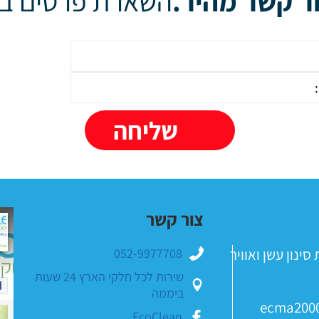
ר קשר מהיר.
השארת פרטים בק
צור קשר
ינון עשן ואוויר
052-9977708
שירות לכל חלקי הארץ 24 שעות
ביממה
ecma200
EcoClean