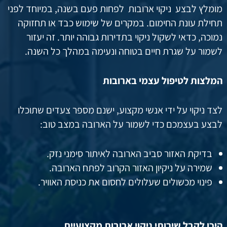
מומלץ לבצע ניקוי ארובות לפחות פעם בשנה, במיוחד לפני
תחילת עונת החימום. במקרים של שימוש כבד או תחזוקה
נמוכה, כדאי לשקול ניקוי בתדירות גבוהה יותר. זה יעזור
לשמור על שגרת חיים בטוחה ונעימה במהלך כל השנה.
המלצות לטיפול עצמי בארובות
לצד ניקוי על ידי אנשי מקצוע, ישנם מספר צעדים שתוכלו
לבצע בעצמכם כדי לשמור על הארובה במצב טוב:
בדיקת האזור סביב הארובה לאיתור סימני נזק.
שמירה על ניקיון האזור הקרוב לפתח הארובה.
פינוי מכשולים שעלולים לחסום את כניסת האוויר.
היכן לקבל שירותי ניקוי ארובות מקצועיים