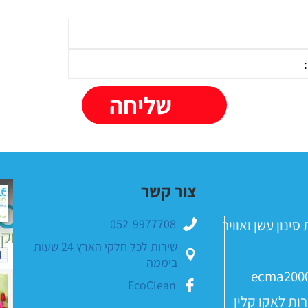
ניקוי מנדפים בצפון
צור קשר
ינון עשן ואוויר
052-9977708
שירות לכל חלקי הארץ 24 שעות
ביממה
ecma200
EcoClean
רות לאקו קלין