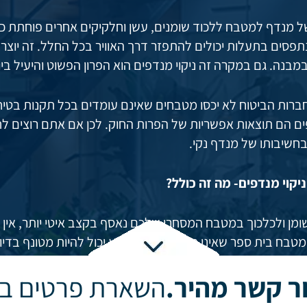
של מנדף למטבח ללכוד שומנים, עשן וחלקיקים אחרים פוחתת ככ
תפסים בתעלות יכולים להתפזר דרך האוויר בכל החלל. זה יוצר
מבנה. גם במקרה זה ניקוי מנדפים הוא הפרון הפשוט והיעיל ביו
 חברות הביטוח לא יכסו מטבחים שאינם עומדים בכל תקנות בטיחו
ם הם תוצאות אפשריות של הפרות החוק. לכן אם אתם רוצים לחס
בחשיבותו של מנדף נקי.
ניקוי מנדפים- מה זה כולל?
ומן ולכלכוך במטבח המסחרי שלכם נאסף בקצב איטי יותר, אין תי
טבח בית ספר שאינו מנוקה באופן קבוע יכול להיות מטונף בד
ן לנקות את המנדף לבד, אך לא מומלץ לעשות. ניקוי מנדף הוא ת
ר קשר מהיר.
השארת פרטים בק
לק חיוני אותו חשוב לנקות, אם לא ניקיתם מנדף קודם. מנגד,
מהירות ובדייקנות. להזמנת שירותי ניקוי מנדפים חייגו לחברת 