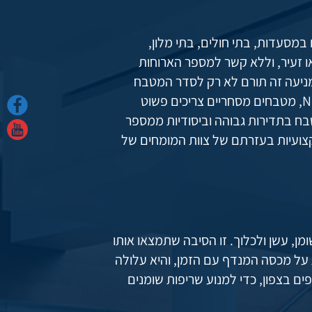
מסעדות, בתי חולים, בתי מלון,
או זעיר, וללא קשר למספר הארוחות
מניעה זה תורם לא רק לסדר המטבח
שלכם, אלא גם לביטחון הבניין שלכם ודייריו. על מנת לעמוד בתקני NFPA, מטבחים מסחריים צריכים פשוט
 בתדירות גבוהה וביסודיות ממספר
צועיות בעזרתם של צוות המומחים של
מן, עשן ולכלוך. זו הסיבה שתמצאו אותו
על מכסה המנדף עם הזמן, והיא עלולה
ם בצפון, כדי למנוע שריפות שומנים