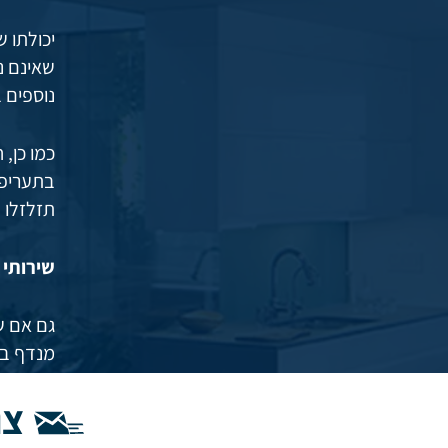
יכולתו 
שאינם נ
נוספים ב
כמו כן,
בתעריפי
תזלזלו 
שירותי 
גם אם ש
מנדף במ
אמנם נית
צו
לפספס ח
מתבצעת ב